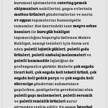
kurumsal işletmelerin
catering yemek
ekipmanları
nakillerini, yayın evlerinin
matbaa ürünleri
gönderimlerini ve narin
ev eşyası
taşımalarını hassasiyetle
tamamlar. Hat üzerindeki taze
meyve sebze
kasaları
ile
kuru yük bakliyat
taşımacılığını başarıyla üstlenen Makro
Nakliyat, sanayi tesisleri için önem arz
eden
paletli lojistik yükleri
,
paletli gıda
ürünleri
,
paletli ambalaj malzemeleri
ve
paletli hammadde
lojistiğini de
profesyonelce yürütür. Bizlerle
çok sayıda
ticari koli
,
çok sayıda koli tekstil ürünü
,
çok
sayıda koli yedek parça
ve
çok sayıda koli
züccaciye
gönderimi zahmetsizce
yapılırken, şantiyelerin gereksinimi olan
paletli yapı malzemeleri
,
paletli seramik
ve
paletli temizlik ürünleri
zarar
görmeden teslim edilir. En uygun
İstanbul