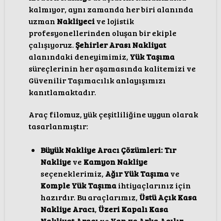
kalmıyor, aynı zamanda her biri alanında
uzman
Nakliyeci
ve lojistik
profesyonellerinden oluşan bir ekiple
çalışıyoruz.
Şehirler Arası Nakliyat
alanındaki deneyimimiz,
Yük Taşıma
süreçlerinin her aşamasında kalitemizi ve
Güvenilir Taşımacılık anlayışımızı
kanıtlamaktadır.
Araç filomuz, yük çeşitliliğine uygun olarak
tasarlanmıştır:
Büyük Nakliye Aracı Çözümleri:
Tır
Nakliye
ve
Kamyon Nakliye
seçeneklerimiz,
Ağır Yük Taşıma
ve
Komple Yük Taşıma
ihtiyaçlarınız için
hazırdır. Bu araçlarımız,
Üstü Açık Kasa
Nakliye Aracı
,
Üzeri Kapalı Kasa
Nakliyat Aracı
ve
Yan ve Arka Açılır