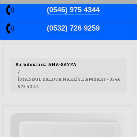
(0546) 975 4344
(0532) 726 9259
Buradasınız:
ANA-SAYFA
İSTANBUL YALOVA NAKLİYE AMBARI • 0546
975 43 44