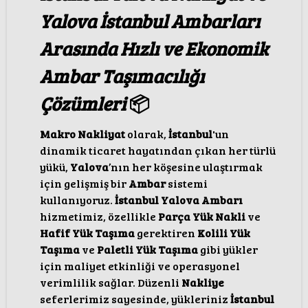
Yalova İstanbul Ambarları
Arasında Hızlı ve Ekonomik
Ambar Taşımacılığı
Çözümleri
📦
Makro Nakliyat
olarak,
İstanbul
'un
dinamik ticaret hayatından çıkan her türlü
yükü,
Yalova
’nın her köşesine ulaştırmak
için gelişmiş bir
Ambar
sistemi
kullanıyoruz.
İstanbul Yalova Ambarı
hizmetimiz, özellikle
Parça Yük Nakli
ve
Hafif Yük Taşıma
gerektiren
Kolili Yük
Taşıma
ve
Paletli Yük Taşıma
gibi yükler
için maliyet etkinliği ve operasyonel
verimlilik sağlar. Düzenli
Nakliye
seferlerimiz sayesinde, yükleriniz
İstanbul