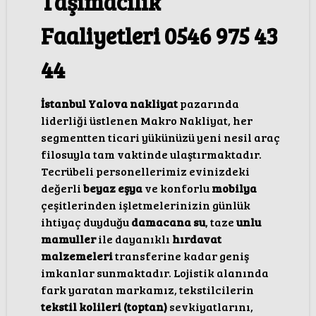
Taşımacılık
Faaliyetleri 0546 975 43
44
İstanbul Yalova nakliyat
pazarında
liderliği üstlenen Makro Nakliyat, her
segmentten ticari yükünüzü yeni nesil araç
filosuyla tam vaktinde ulaştırmaktadır.
Tecrübeli personellerimiz evinizdeki
değerli
beyaz eşya
ve konforlu
mobilya
çeşitlerinden işletmelerinizin günlük
ihtiyaç duyduğu
damacana su
, taze
unlu
mamuller
ile dayanıklı
hırdavat
malzemeleri
transferine kadar geniş
imkanlar sunmaktadır. Lojistik alanında
fark yaratan markamız, tekstilcilerin
tekstil kolileri (toptan)
sevkiyatlarını,