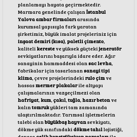
planlamayı hayata geçirmektedir.
Marmara genelinde çalışan
İstanbul
Yalova ambar firmaları
arasında
kurumsal yapısıyla fark yaratan
şirketimiz, büyük imalat projeleriniz için
inşaat demiri (kısa)
,
paletli çimento
,
kaliteli
kereste
ve yüksek güçteki
jeneratör
sevkiyatlarını başarıyla idare eder. Ağır
sanayinin hammaddesi olan
sac levha
,
fabrikalar için tasarlanan
sanayi tipi
klima
, çevre projelerindeki
rulo çim
ve
hassas
mermer plakalar
ile altyapı
çalışmalarının vazgeçilmezi olan
hafriyat
,
kum
,
çakıl
,
tuğla
,
hazır beton
ve
kalın
tomruk
yükleri tam zamanında
ulaştırılmaktadır. Tarımsal işletmelerin
talebi olan
büyükbaş hayvan
sevkiyatı,
dökme yük sınıfındaki
dökme tahıl
lojistiği,
devasa
çelik konstrüksiyon parçaları
ile