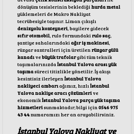
dönüşüm tesislerinin beklediği
hurda metal
yüklemeleri de Makro Nakliyat
tecrübesiyle taşınır. Liman çıkışlı
denizyolu konteyneri
, bayilere gidecek
sıfır otomobil
, rulo formundaki
rulo saç
,
şantiye sahalarındaki
ağır iş makinesi
,
rüzgar santralleri için üretilen
rüzgar gülü
kanadı
ve
büyük trafolar
gibi tüm teknik
taşımalarınızda
İstanbul Yalova arası yük
taşıma
süreci titizlikle yönetilir. İş akışı
kesintisiz ilerleyen
İstanbul Yalova
nakliyeci ambarı
ağımız, hızlı
İstanbul
Yalova nakliye aracı çözümleri
ve
ekonomik
İstanbul Yalova parça yük taşıma
hizmetleri
sunmaktadır; bilgi için
0546 975
43 44
numaramızı her an arayabilirsiniz.
İstanbul Yalova Nakliyat ve