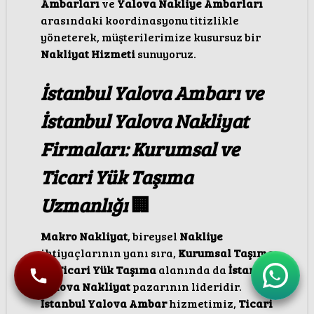
Ambarları
ve
Yalova Nakliye Ambarları
arasındaki koordinasyonu titizlikle
yöneterek, müşterilerimize kusursuz bir
Nakliyat Hizmeti
sunuyoruz.
İstanbul Yalova Ambarı ve
İstanbul Yalova Nakliyat
Firmaları: Kurumsal ve
Ticari Yük Taşıma
Uzmanlığı
🏢
Makro Nakliyat
, bireysel
Nakliye
ihtiyaçlarının yanı sıra,
Kurumsal Taşıma
ve
Ticari Yük Taşıma
alanında da
İstanbul
Yalova Nakliyat
pazarının lideridir.
İstanbul Yalova Ambar
hizmetimiz,
Ticari