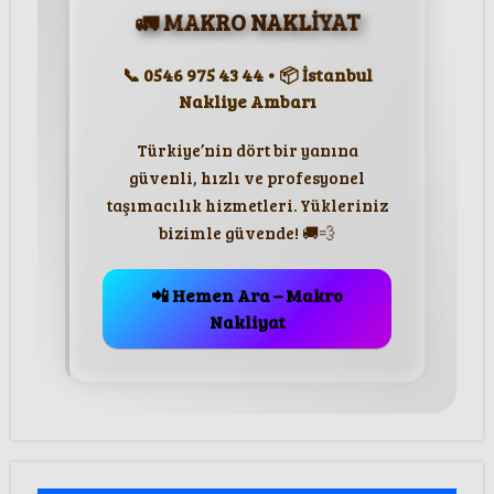
🚛 MAKRO NAKLİYAT
📞 0546 975 43 44 • 📦 İstanbul
Nakliye Ambarı
Türkiye’nin dört bir yanına
güvenli, hızlı ve profesyonel
taşımacılık hizmetleri. Yükleriniz
bizimle güvende! 🚚💨
📲 Hemen Ara – Makro
Nakliyat